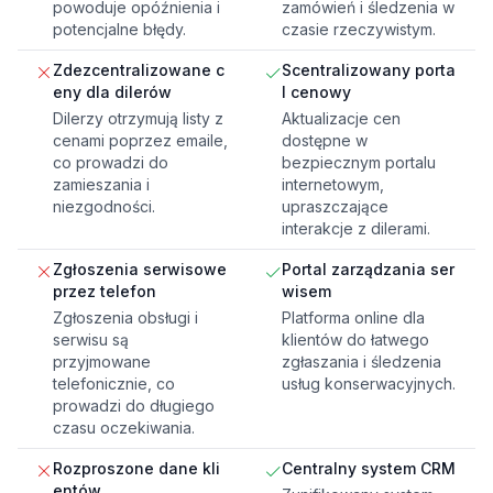
powoduje opóźnienia i
zamówień i śledzenia w
potencjalne błędy.
czasie rzeczywistym.
Zdezcentralizowane c
Scentralizowany porta
eny dla dilerów
l cenowy
Dilerzy otrzymują listy z
Aktualizacje cen
cenami poprzez emaile,
dostępne w
co prowadzi do
bezpiecznym portalu
zamieszania i
internetowym,
niezgodności.
upraszczające
interakcje z dilerami.
Zgłoszenia serwisowe
Portal zarządzania ser
przez telefon
wisem
Zgłoszenia obsługi i
Platforma online dla
serwisu są
klientów do łatwego
przyjmowane
zgłaszania i śledzenia
telefonicznie, co
usług konserwacyjnych.
prowadzi do długiego
czasu oczekiwania.
Rozproszone dane kli
Centralny system CRM
entów