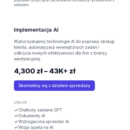
poprawki dotyczące zachowania formularzy i problemów z
układem.
Implementacja AI
Wykorzystujemy technologie AI do poprawy obsługi
klienta, automatyzacji wewnętrznych zadań i
odkrycia nowych efektywności dla firm z branży
wentylacyjnej.
4,300 zł – 43K+ zł
Skontaktuj się z działem sprzedaży
USŁUGI
Chatboty zasilane GPT
Dokumenty AI
Wzbogacona sprzedaż AI
Wizja oparta na AI