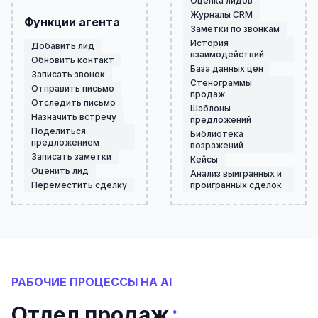
Оценка лидов
Журналы CRM
Функции агента
Заметки по звонкам
История
Добавить лид
взаимодействий
Обновить контакт
База данных цен
Записать звонок
Стенограммы
Отправить письмо
продаж
Отследить письмо
Шаблоны
Назначить встречу
предложений
Поделиться
Библиотека
предложением
возражений
Записать заметки
Кейсы
Оценить лид
Анализ выигранных и
Переместить сделку
проигранных сделок
РАБОЧИЕ ПРОЦЕССЫ НА AI
:
Отдел продаж