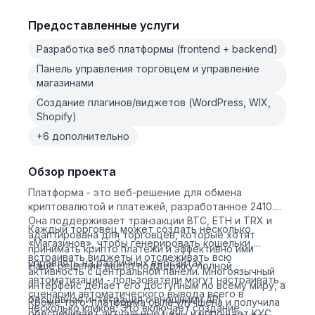
Предоставленные услуги
Разработка веб платформы (frontend + backend)
Панель управления торговцем и управление
магазинами
Создание плагинов/виджетов (WordPress, WIX,
Shopify)
+6 дополнительно
Обзор проекта
Платформа - это веб-решение для обмена
криптовалютой и платежей, разработанное 2410.
Она поддерживает транзакции BTC, ETH и TRX и
Каждый торговец может создать несколько
адаптирована для торговцев, которые хотят
«Магазинов», чтобы генерировать кошельки,
принимать крипто платежи и эффективно ими
встраивать виджеты и отслеживать всю
управлять на различных вебсайтах.
Наше решение ввело поддержку полной
активность с центральной панели. Многоязычный
автоматизации - пользователи могут настраивать
интерфейс делает его доступным по всему миру, а
сценарии автоматического вывода всего в
бесшовная интеграция с внешними API
Кроме того, платформа была улучшена и получила
несколько кликов. Это включает создание
обеспечивает актуальные цены и упрощает KYC.