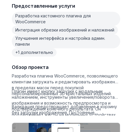
Предоставленные услуги
Разработка кастомного плагина для
WooCommerce
Интеграция обрезки изображений и наложений
Улучшения интерфейса и настройка админ.
панели
+1 дополнительно
Обзор проекта
Разработка плагина WooCommerce, позволяющего
клиентам загружать и редактировать изображения
в пределах масок перед покупкой
Плагин имеет кнопку загрузки с модальным
персонализированных 3D кристальных изделий.
наложением, инструменты увеличения/поворота
изображения и возможность предпросмотра и
Валидация предотвращает добавление в корзину
подтверждения конечного результата. Он
без загрузки изображения. Постоянные
поддерживает жесты на мобильных устройствах,
обновления включали исправление ошибок,
серверное объединение изображений и
улучшение интерфейса и оптимизацию работы на
администраторскую загрузку.
мобильных устройствах.