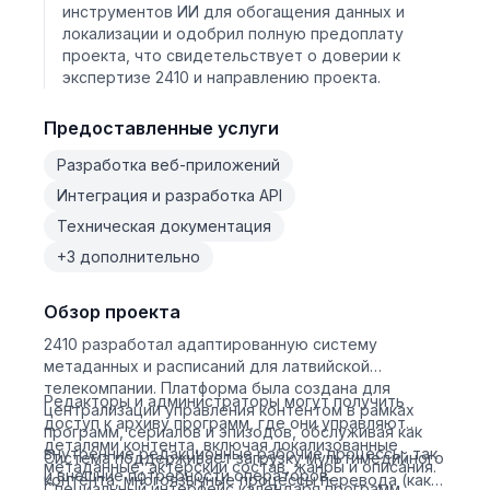
инструментов ИИ для обогащения данных и
локализации и одобрил полную предоплату
проекта, что свидетельствует о доверии к
экспертизе 2410 и направлению проекта.
Предоставленные услуги
Разработка веб-приложений
Интеграция и разработка API
Техническая документация
+3 дополнительно
Обзор проекта
2410 разработал адаптированную систему
метаданных и расписаний для латвийской
телекомпании. Платформа была создана для
Редакторы и администраторы могут получить
централизации управления контентом в рамках
доступ к архиву программ, где они управляют
программ, сериалов и эпизодов, обслуживая как
деталями контента, включая локализованные
внутренние редакционные рабочие процессы, так
Система поддерживает загрузку мультимедийного
метаданные, актерский состав, жанры и описания.
и внешние потребности операторов.
контента, многоязычные процессы перевода (как
Специальный интерфейс календаря программ