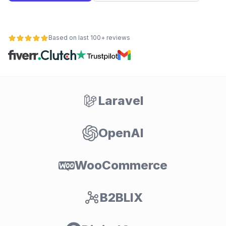
Based on last 100+ reviews
Laravel
OpenAI
ьности
WooCommerce
B2BLIX