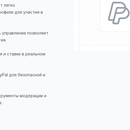
т легко
офили для участия в
 управления позволяет
ия.
 и ставки в реальном
ayPal для безопасной и
трументы модерации и
в.