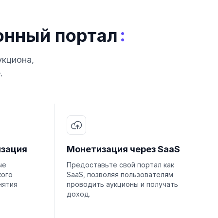
:
онный портал
укциона,
.
изация
Монетизация через SaaS
ые
Предоставьте свой портал как
кого
SaaS, позволяя пользователям
нятия
проводить аукционы и получать
доход.