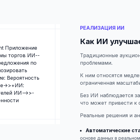
РЕАЛИЗАЦИЯ ИИ
Как ИИ улучша
pant Приложение
мы торгов ИИ--
Традиционные аукцион
редложения по
проблемами.
нозировать
К ним относятся медле
е: Вероятность
ограниченная масштаб
ие->>+ИИ:
елей ИИ-->>-
Без ИИ наблюдается за
енности
что может привести к 
Реальные решения и ан
Автоматические ст
основе данных в реальном