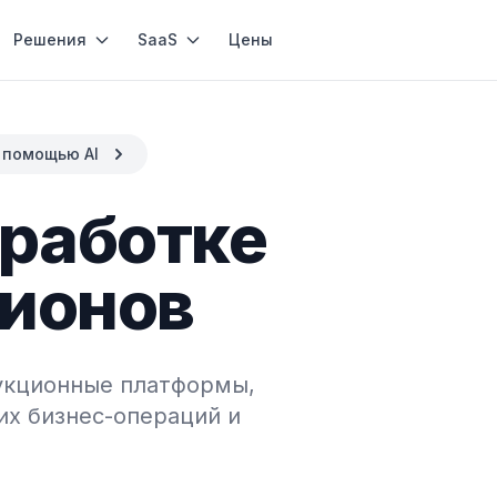
Решения
SaaS
Цены
 помощью AI
зработке
ционов
укционные платформы,
х бизнес-операций и