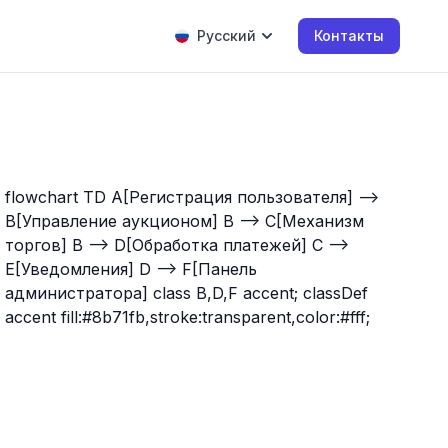
Русский
Контакты
flowchart TD A[Регистрация пользователя] -->
B[Управление аукционом] B --> C[Механизм
торгов] B --> D[Обработка платежей] C -->
E[Уведомления] D --> F[Панель
администратора] class B,D,F accent; classDef
accent fill:#8b71fb,stroke:transparent,color:#fff;