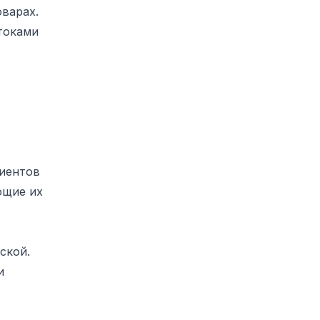
варах.
токами
лиентов
ющие их
ской.
и