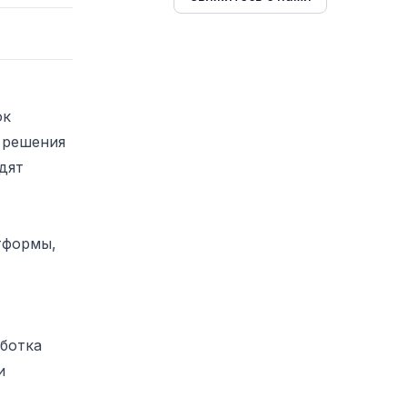
ок
 решения
дят
тформы,
аботка
и