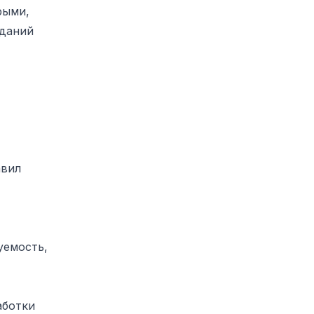
рыми,
иданий
авил
уемость,
аботки