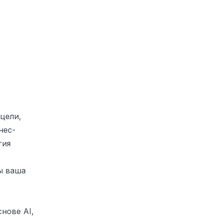
цели,
нес-
тия
ы ваша
нове AI,