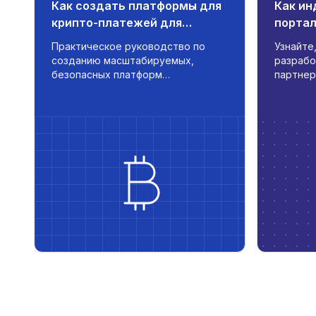
Как создать платформы для
Как ин
крипто-платежей для
порта
продавцов
отноше
Практическое руководство по
Узнайте
созданию масштабируемых,
разрабо
безопасных платформ
партнер
криптовалютных платежей для
операци
продавцов с автоматизацией,
ценообр
интеграцией фиатных денег и
интегри
управлением транзакциями в
система
реальном времени.
подход 
запасам