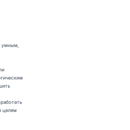
я умным,
ли
егическим
шить
зработать
и целям