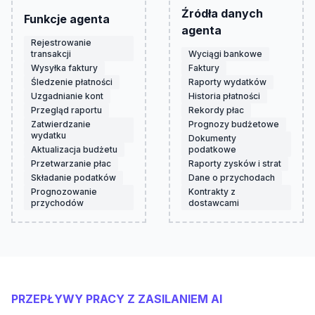
Źródła danych
Funkcje agenta
agenta
Rejestrowanie
transakcji
Wyciągi bankowe
Wysyłka faktury
Faktury
Śledzenie płatności
Raporty wydatków
Uzgadnianie kont
Historia płatności
Przegląd raportu
Rekordy płac
Zatwierdzanie
Prognozy budżetowe
wydatku
Dokumenty
Aktualizacja budżetu
podatkowe
Przetwarzanie płac
Raporty zysków i strat
Składanie podatków
Dane o przychodach
Prognozowanie
Kontrakty z
przychodów
dostawcami
PRZEPŁYWY PRACY Z ZASILANIEM AI