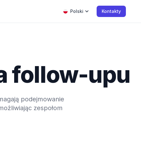
Polski
Kontakty
a follow-upu
pomagają podejmowanie
umożliwiając zespołom