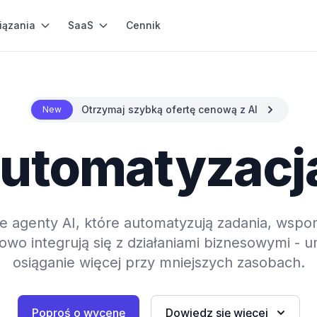
iązania
SaaS
Cennik
Otrzymaj szybką ofertę cenową z AI
New
Automatyzacj
e agenty AI, które automatyzują zadania, ws
owo integrują się z działaniami biznesowymi - 
osiąganie więcej przy mniejszych zasobach.
Poproś o wycenę
Dowiedz się więcej