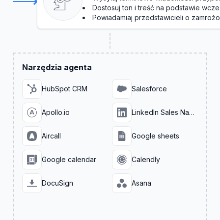
Dostosuj ton i treść na podstawie wcześ
Powiadamiaj przedstawicieli o zamroż
Narzędzia agenta
HubSpot CRM
Salesforce
Apollo.io
LinkedIn Sales Navigator
Aircall
Google sheets
Google calendar
Calendly
DocuSign
Asana