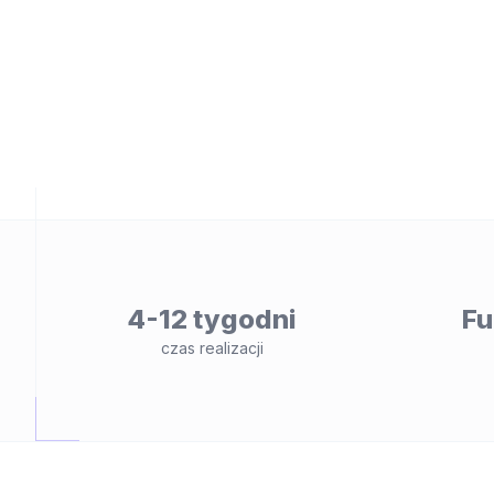
wych
y
onalności
4-12 tygodni
Fu
czas realizacji