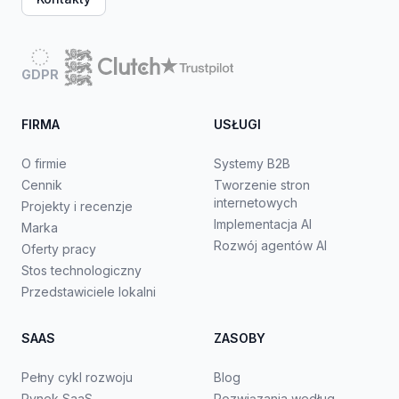
GDPR
FIRMA
USŁUGI
O firmie
Systemy B2B
Cennik
Tworzenie stron
internetowych
Projekty i recenzje
Implementacja AI
Marka
Rozwój agentów AI
Oferty pracy
Stos technologiczny
Przedstawiciele lokalni
SAAS
ZASOBY
Pełny cykl rozwoju
Blog
Rynek SaaS
Rozwiązania według