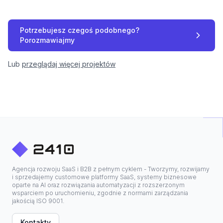
Potrzebujesz czegoś podobnego?
Porozmawiajmy
Lub
przeglądaj więcej projektów
Agencja rozwoju SaaS i B2B z pełnym cyklem - Tworzymy, rozwijamy
i sprzedajemy customowe platformy SaaS, systemy biznesowe
oparte na AI oraz rozwiązania automatyzacji z rozszerzonym
wsparciem po uruchomieniu, zgodnie z normami zarządzania
jakością ISO 9001.
Kontakty