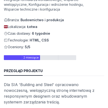
wielojęzyczne, Konfiguracja i wdrożenie hostingu,
wych
Wsparcie techniczne i konfiguracja
Branża:
Budownictwo i produkcja
Lokalizacja:
Łotwa
Czas dostawy:
6 tygodnie
Technologie:
HTML, CSS
Oceniony:
5/5
y
2 miesiące
onalności
PRZEGLĄD PROJEKTU
Dla SIA 'Building and Steel' opracowano
nowoczesną, wielojęzyczną stronę internetową z
responsywnym designem oraz wbudowanym
systemem zarządzania treścią.