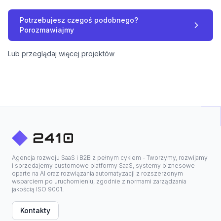
Potrzebujesz czegoś podobnego?
Porozmawiajmy
Lub
przeglądaj więcej projektów
Agencja rozwoju SaaS i B2B z pełnym cyklem - Tworzymy, rozwijamy
i sprzedajemy customowe platformy SaaS, systemy biznesowe
oparte na AI oraz rozwiązania automatyzacji z rozszerzonym
wsparciem po uruchomieniu, zgodnie z normami zarządzania
jakością ISO 9001.
Kontakty