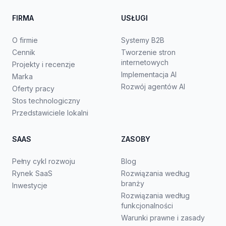
FIRMA
USŁUGI
O firmie
Systemy B2B
Cennik
Tworzenie stron
internetowych
Projekty i recenzje
Implementacja AI
Marka
Rozwój agentów AI
Oferty pracy
Stos technologiczny
Przedstawiciele lokalni
SAAS
ZASOBY
Pełny cykl rozwoju
Blog
Rynek SaaS
Rozwiązania według
branży
Inwestycje
Rozwiązania według
funkcjonalności
Warunki prawne i zasady