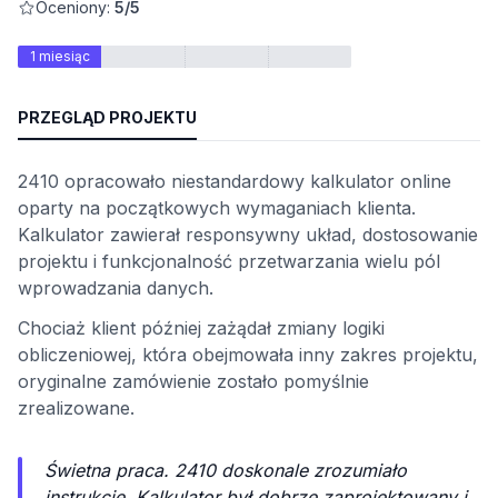
Oceniony:
5/5
wych
1 miesiąc
PRZEGLĄD PROJEKTU
2410 opracowało niestandardowy kalkulator online
oparty na początkowych wymaganiach klienta.
Kalkulator zawierał responsywny układ, dostosowanie
y
projektu i funkcjonalność przetwarzania wielu pól
wprowadzania danych.
onalności
Chociaż klient później zażądał zmiany logiki
obliczeniowej, która obejmowała inny zakres projektu,
oryginalne zamówienie zostało pomyślnie
zrealizowane.
Świetna praca. 2410 doskonale zrozumiało
instrukcje. Kalkulator był dobrze zaprojektowany i