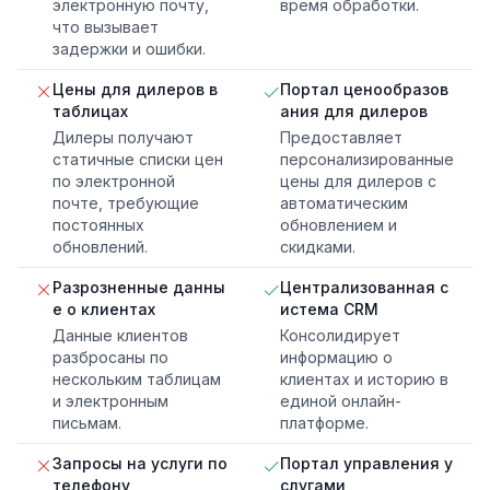
электронную почту,
время обработки.
что вызывает
задержки и ошибки.
Цены для дилеров в
Портал ценообразов
таблицах
ания для дилеров
Дилеры получают
Предоставляет
статичные списки цен
персонализированные
по электронной
цены для дилеров с
почте, требующие
автоматическим
постоянных
обновлением и
обновлений.
скидками.
Разрозненные данны
Централизованная с
е о клиентах
истема CRM
Данные клиентов
Консолидирует
разбросаны по
информацию о
нескольким таблицам
клиентах и историю в
и электронным
единой онлайн-
письмам.
платформе.
Запросы на услуги по
Портал управления у
телефону
слугами