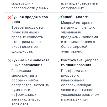
модерации и
взаимодействовать в
безопасности данных.
обсуждениях.
Ручная продажа тов
Онлайн-магазин
аров
Мощный интернет-
Товары продаются
магазин для легкого
лично или через
управления
простые соцпосты,
продажами, запасами
что ограничивает
и взаимодействия с
охват клиентов и
более широкой
доходность.
аудиторией.
Ручные или напечата
Инструмент цифрово
нные расписания
го планирования
Расписания
Платформа для
мероприятий и
цифрового
собраний клуба
планирования,
распространяются на
обеспечивающая
бумаге или
ясное и доступное
неформальных
управление временем
заметках и часто
и расписаниями.
теряются.